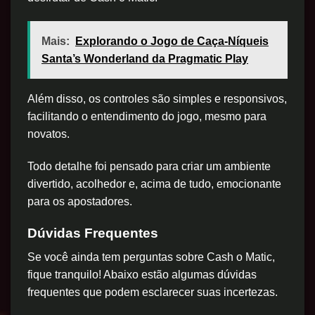
Mais:
Explorando o Jogo de Caça-Níqueis
Santa’s Wonderland da Pragmatic Play
Além disso, os controles são simples e responsivos,
facilitando o entendimento do jogo, mesmo para
novatos.
Todo detalhe foi pensado para criar um ambiente
divertido, acolhedor e, acima de tudo, emocionante
para os apostadores.
Dúvidas Frequentes
Se você ainda tem perguntas sobre Cash o Matic,
fique tranquilo! Abaixo estão algumas dúvidas
frequentes que podem esclarecer suas incertezas.