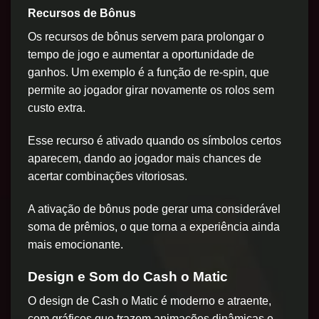
Recursos de Bônus
Os recursos de bônus servem para prolongar o
tempo de jogo e aumentar a oportunidade de
ganhos. Um exemplo é a função de re-spin, que
permite ao jogador girar novamente os rolos sem
custo extra.
Esse recurso é ativado quando os símbolos certos
aparecem, dando ao jogador mais chances de
acertar combinações vitoriosas.
A ativação de bônus pode gerar uma considerável
soma de prêmios, o que torna a experiência ainda
mais emocionante.
Design e Som do Cash o Matic
O design de Cash o Matic é moderno e atraente,
com gráficos que trazem animações dinâmicas e