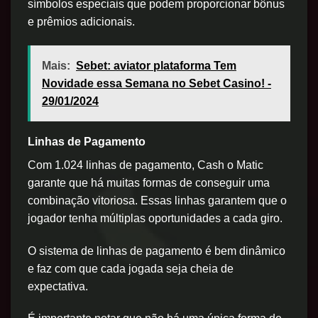
símbolos especiais que podem proporcionar bônus
e prêmios adicionais.
Mais:
Sebet: aviator plataforma Tem
Novidade essa Semana no Sebet Casino! -
29/01/2024
Linhas de Pagamento
Com 1.024 linhas de pagamento, Cash o Matic
garante que há muitas formas de conseguir uma
combinação vitoriosa. Essas linhas garantem que o
jogador tenha múltiplas oportunidades a cada giro.
O sistema de linhas de pagamento é bem dinâmico
e faz com que cada jogada seja cheia de
expectativa.