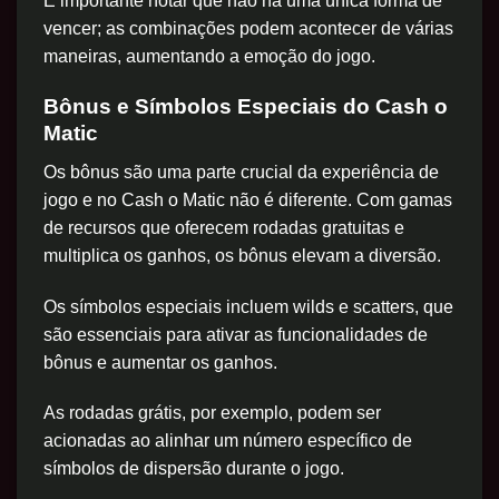
É importante notar que não há uma única forma de
vencer; as combinações podem acontecer de várias
maneiras, aumentando a emoção do jogo.
Bônus e Símbolos Especiais do Cash o
Matic
Os bônus são uma parte crucial da experiência de
jogo e no Cash o Matic não é diferente. Com gamas
de recursos que oferecem rodadas gratuitas e
multiplica os ganhos, os bônus elevam a diversão.
Os símbolos especiais incluem wilds e scatters, que
são essenciais para ativar as funcionalidades de
bônus e aumentar os ganhos.
As rodadas grátis, por exemplo, podem ser
acionadas ao alinhar um número específico de
símbolos de dispersão durante o jogo.