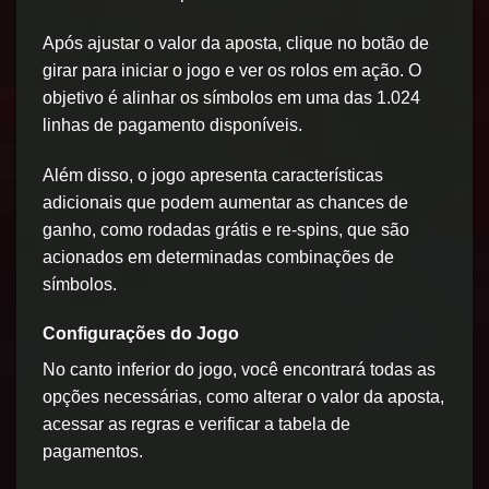
Após ajustar o valor da aposta, clique no botão de
girar para iniciar o jogo e ver os rolos em ação. O
objetivo é alinhar os símbolos em uma das 1.024
linhas de pagamento disponíveis.
Além disso, o jogo apresenta características
adicionais que podem aumentar as chances de
ganho, como rodadas grátis e re-spins, que são
acionados em determinadas combinações de
símbolos.
Configurações do Jogo
No canto inferior do jogo, você encontrará todas as
opções necessárias, como alterar o valor da aposta,
acessar as regras e verificar a tabela de
pagamentos.