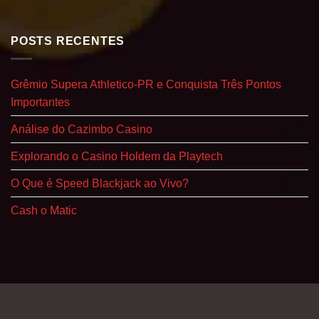
POSTS RECENTES
Grêmio Supera Athletico-PR e Conquista Três Pontos
Importantes
Análise do Cazimbo Casino
Explorando o Casino Holdem da Playtech
O Que é Speed Blackjack ao Vivo?
Cash o Matic