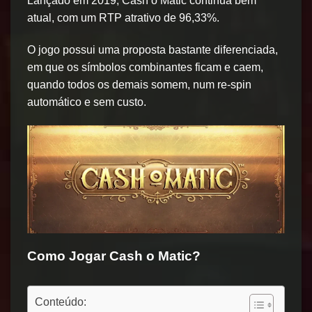
Lançado em 2019, Cash o Matic continua bem
atual, com um RTP atrativo de 96,33%.
O jogo possui uma proposta bastante diferenciada,
em que os símbolos combinantes ficam e caem,
quando todos os demais somem, num re-spin
automático e sem custo.
Como Jogar Cash o Matic?
Conteúdo: