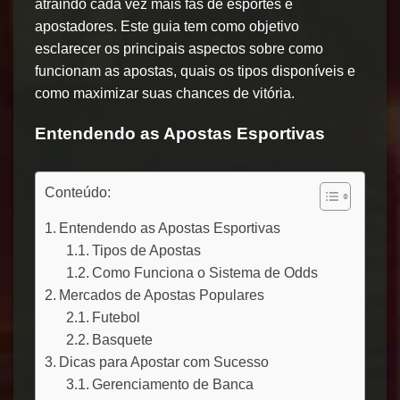
atraindo cada vez mais fãs de esportes e
apostadores. Este guia tem como objetivo
esclarecer os principais aspectos sobre como
funcionam as apostas, quais os tipos disponíveis e
como maximizar suas chances de vitória.
Entendendo as Apostas Esportivas
Conteúdo:
Entendendo as Apostas Esportivas
Tipos de Apostas
Como Funciona o Sistema de Odds
Mercados de Apostas Populares
Futebol
Basquete
Dicas para Apostar com Sucesso
Gerenciamento de Banca