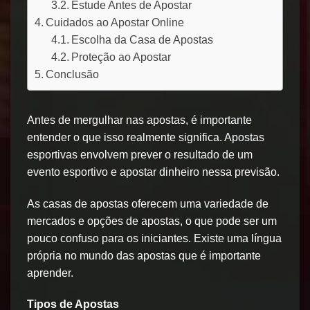
Estude Antes de Apostar
Cuidados ao Apostar Online
Escolha da Casa de Apostas
Proteção ao Apostar
Conclusão
Antes de mergulhar nas apostas, é importante
entender o que isso realmente significa. Apostas
esportivas envolvem prever o resultado de um
evento esportivo e apostar dinheiro nessa previsão.
As casas de apostas oferecem uma variedade de
mercados e opções de apostas, o que pode ser um
pouco confuso para os iniciantes. Existe uma língua
própria no mundo das apostas que é importante
aprender.
Tipos de Apostas