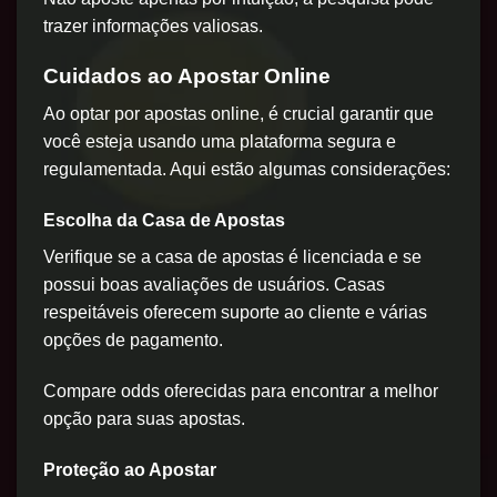
trazer informações valiosas.
Cuidados ao Apostar Online
Ao optar por apostas online, é crucial garantir que
você esteja usando uma plataforma segura e
regulamentada. Aqui estão algumas considerações:
Escolha da Casa de Apostas
Verifique se a casa de apostas é licenciada e se
possui boas avaliações de usuários. Casas
respeitáveis oferecem suporte ao cliente e várias
opções de pagamento.
Compare odds oferecidas para encontrar a melhor
opção para suas apostas.
Proteção ao Apostar