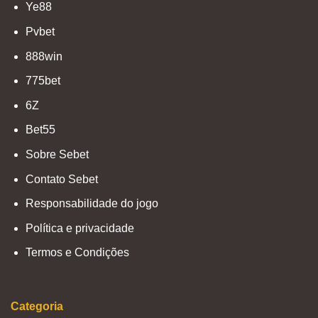
Ye88
Pvbet
888win
775bet
6Z
Bet55
Sobre Sebet
Contato Sebet
Responsabilidade do jogo
Política e privacidade
Termos e Condições
Categoria