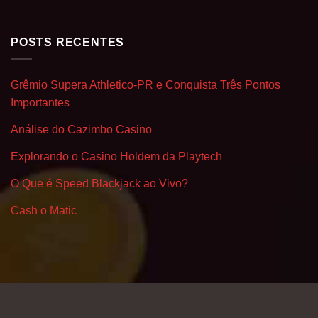
POSTS RECENTES
Grêmio Supera Athletico-PR e Conquista Três Pontos
Importantes
Análise do Cazimbo Casino
Explorando o Casino Holdem da Playtech
O Que é Speed Blackjack ao Vivo?
Cash o Matic