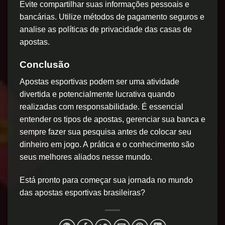
Evite compartilhar suas informações pessoais e
bancárias. Utilize métodos de pagamento seguros e
analise as políticas de privacidade das casas de
apostas.
Conclusão
Apostas esportivas podem ser uma atividade
divertida e potencialmente lucrativa quando
realizadas com responsabilidade. É essencial
entender os tipos de apostas, gerenciar sua banca e
sempre fazer sua pesquisa antes de colocar seu
dinheiro em jogo. A prática e o conhecimento são
seus melhores aliados nesse mundo.
Está pronto para começar sua jornada no mundo
das apostas esportivas brasileiras?