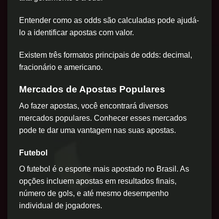
Entender como as odds são calculadas pode ajudá-
lo a identificar apostas com valor.
Existem três formatos principais de odds: decimal,
fracionário e americano.
Mercados de Apostas Populares
Ao fazer apostas, você encontrará diversos
mercados populares. Conhecer esses mercados
pode te dar uma vantagem nas suas apostas.
Futebol
O futebol é o esporte mais apostado no Brasil. As
opções incluem apostas em resultados finais,
número de gols, e até mesmo desempenho
individual de jogadores.