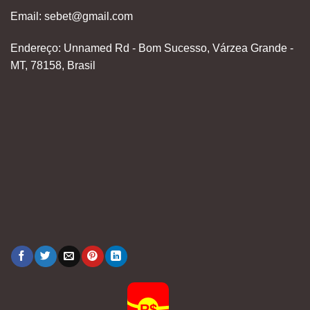
Email:
sebet@gmail.com
Endereço: Unnamed Rd - Bom Sucesso, Várzea Grande -
MT, 78158, Brasil