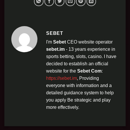
SEBET
I'm
Sebet
CEO website operator
sebet.im
- 13 years experience in
sports betting, slots, casino. I have
decided to establish an official
website for the
Sebet Com
:
https://sebet.im
, Providing
everyone with information and a
detailed guidance system to help
you apply Be strategic and play
more effectively.