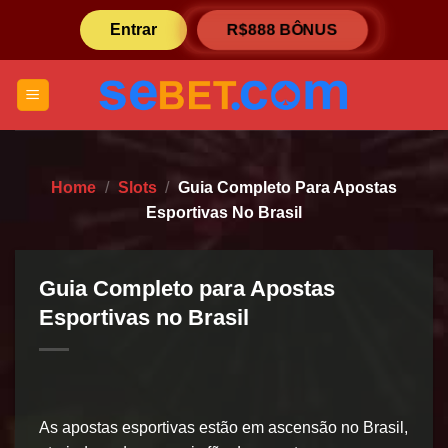
Skip
Entrar
R$888 BÔNUS
to
content
Home
/
Slots
/
Guia Completo Para Apostas
Esportivas No Brasil
Guia Completo para Apostas
Esportivas no Brasil
As apostas esportivas estão em ascensão no Brasil,