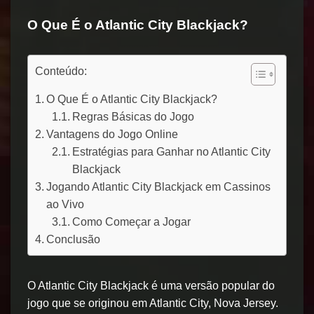
O Que É o Atlantic City Blackjack?
Conteúdo:
O Que É o Atlantic City Blackjack?
Regras Básicas do Jogo
Vantagens do Jogo Online
Estratégias para Ganhar no Atlantic City
Blackjack
Jogando Atlantic City Blackjack em Cassinos
ao Vivo
Como Começar a Jogar
Conclusão
O Atlantic City Blackjack é uma versão popular do
jogo que se originou em Atlantic City, Nova Jersey.