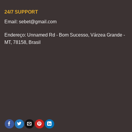
24/7 SUPPORT
Email:
sebet@gmail.com
Endereço: Unnamed Rd - Bom Sucesso, Várzea Grande -
MT, 78158, Brasil