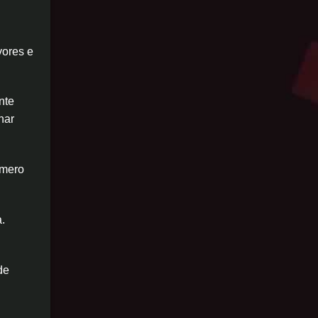
vores e
nte
har
úmero
.
de