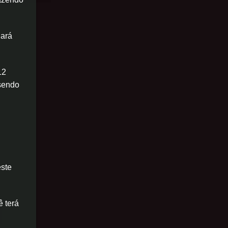
lará
12
 sendo
este
ê terá