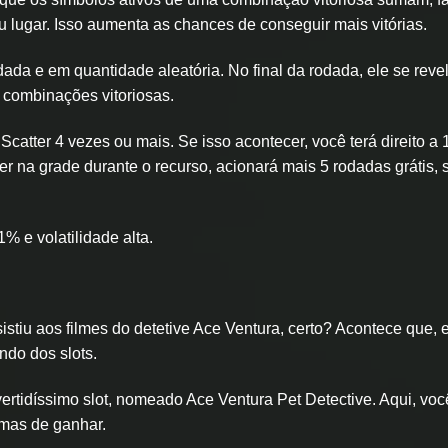
lugar. Isso aumenta as chances de conseguir mais vitórias.
da e em quantidade aleatória. No final da rodada, ele se reve
 combinações vitoriosas.
Scatter 4 vezes ou mais. Se isso acontecer, você terá direito a 
r na grade durante o recurso, acionará mais 5 rodadas grátis,
 e volatilidade alta.
stiu aos filmes do detetive Ace Ventura, certo? Acontece que, 
ndo dos slots.
ertidíssimo slot, nomeado Ace Ventura Pet Detective. Aqui, voc
rmas de ganhar.