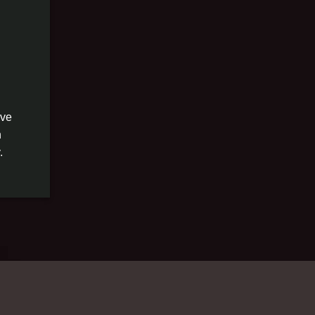
ave
h
.