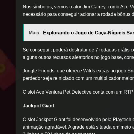
Nos símbolos, vemos o ator Jim Carrey, como Ace Ve
necessário para conseguir acionar a rodada bônus do
Mais:
Explorando o Jogo de Caça-Níqueis San
Se conseguir, poderá desfrutar de 7 rodadas grátis 
alguns outros recursos aleatórios no jogo base, com
Jungle Friends: que oferece Wilds extras no jogo;S
perdedor seja reiniciado com um multiplicador maior
O slot Ace Ventura Pet Detective conta com um RTP 
Jackpot Giant
O slot Jackpot Giant foi desenvolvido pela Playtech 
animação agradável. A grade está situada em meio 