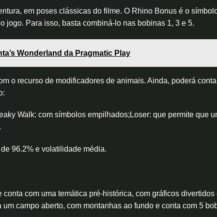
ntura, em poses clássicas do filme. O Rhino Bonus é o símbol
 jogo. Para isso, basta combiná-lo nas bobinas 1, 3 e 5.
ta’s Wonderland da Pragmatic Play
com o recurso de modificadores de animais. Ainda, poderá cont
o:
neaky Walk: com símbolos empilhados;Loser: que permite que u
.
de 96.2% e volatilidade média.
e conta com uma temática pré-histórica, com gráficos divertidos
a um campo aberto, com montanhas ao fundo e conta com 5 bob