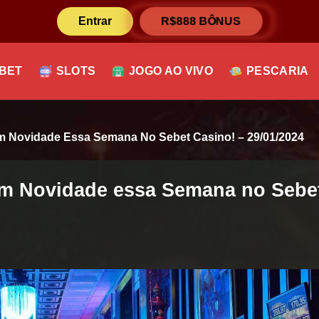
R$888 BÔNUS
Entrar
BET
SLOTS
JOGO AO VIVO
PESCARIA
em Novidade Essa Semana No Sebet Casino! – 29/01/2024
Tem Novidade essa Semana no Sebe