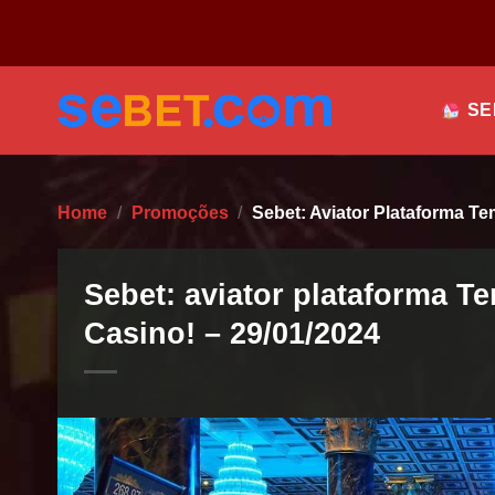
Skip
to
content
SE
Home
/
Promoções
/
Sebet: Aviator Plataforma T
Sebet: aviator plataforma 
Casino! – 29/01/2024