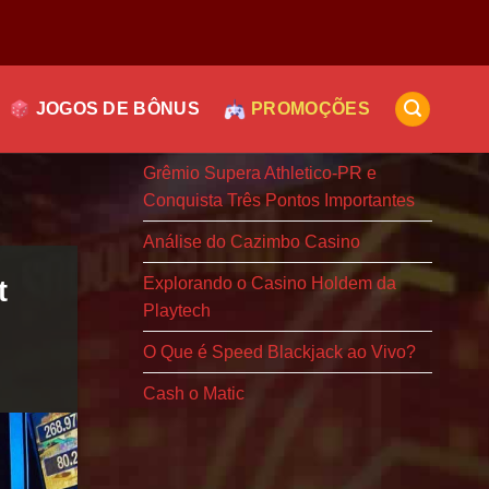
POSTS RECENTES
JOGOS DE BÔNUS
PROMOÇÕES
Grêmio Supera Athletico-PR e
Conquista Três Pontos Importantes
Análise do Cazimbo Casino
Explorando o Casino Holdem da
t
Playtech
O Que é Speed Blackjack ao Vivo?
Cash o Matic