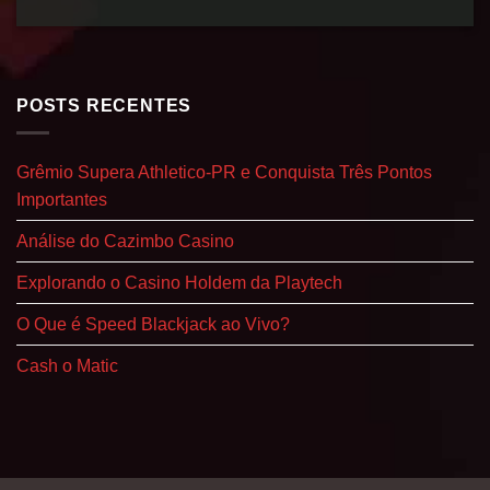
POSTS RECENTES
Grêmio Supera Athletico-PR e Conquista Três Pontos
Importantes
Análise do Cazimbo Casino
Explorando o Casino Holdem da Playtech
O Que é Speed Blackjack ao Vivo?
Cash o Matic