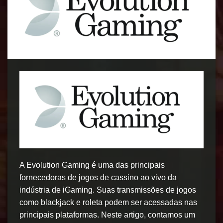
A Evolution Gaming é uma das principais
fornecedoras de jogos de cassino ao vivo da
indústria de iGaming. Suas transmissões de jogos
como blackjack e roleta podem ser acessadas nas
principais plataformas. Neste artigo, contamos um