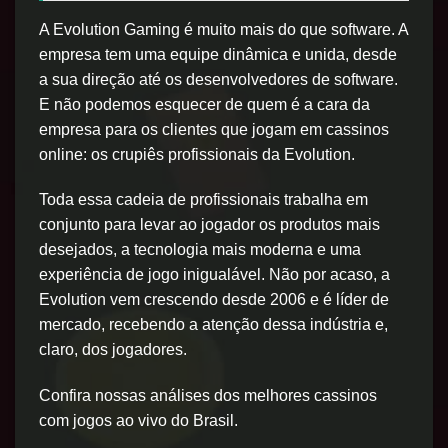
A Evolution Gaming é muito mais do que software. A
empresa tem uma equipe dinâmica e unida, desde
a sua direção até os desenvolvedores de software.
E não podemos esquecer de quem é a cara da
empresa para os clientes que jogam em cassinos
online: os crupiês profissionais da Evolution.
Toda essa cadeia de profissionais trabalha em
conjunto para levar ao jogador os produtos mais
desejados, a tecnologia mais moderna e uma
experiência de jogo inigualável. Não por acaso, a
Evolution vem crescendo desde 2006 e é líder de
mercado, recebendo a atenção dessa indústria e,
claro, dos jogadores.
Confira nossas análises dos melhores cassinos
com jogos ao vivo do Brasil.