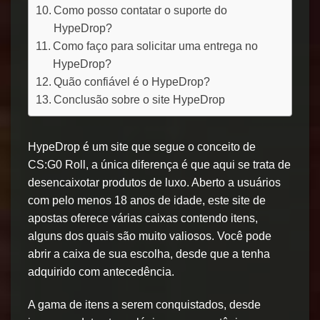
Como posso contatar o suporte do
HypeDrop?
Como faço para solicitar uma entrega no
HypeDrop?
Quão confiável é o HypeDrop?
Conclusão sobre o site HypeDrop
HypeDrop é um site que segue o conceito de
CS:G0 Roll, a única diferença é que aqui se trata de
desencaixotar produtos de luxo. Aberto a usuários
com pelo menos 18 anos de idade, este site de
apostas oferece várias caixas contendo itens,
alguns dos quais são muito valiosos. Você pode
abrir a caixa de sua escolha, desde que a tenha
adquirido com antecedência.
A gama de itens a serem conquistados, desde