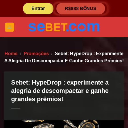
Skip
R$888 BÔNUS
Entrar
to
content
Home
/
Promoções
/
Sebet: HypeDrop : Experimente
A Alegria De Descompactar E Ganhe Grandes Prêmios!
Sebet: HypeDrop : experimente a
alegria de descompactar e ganhe
grandes prêmios!